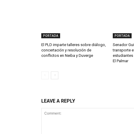
PORTADA
PORTADA
El PLD imparte talleres sobre diálogo,
Senador Gui
concertación y resolución de
transporte e
conflictos en Neiba y Duverge
estudiantes 
El Palmar
LEAVE A REPLY