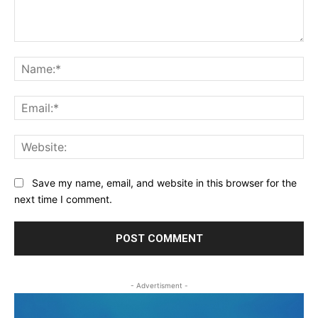
Comment:
Na
Ema
Web
Save my name, email, and website in this browser for the
next time I comment.
- Advertisment -