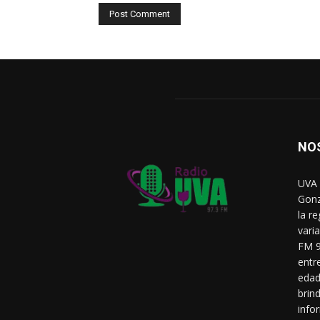
NO
UVA 
Gonz
la r
vari
FM 9
entr
edad
brin
info