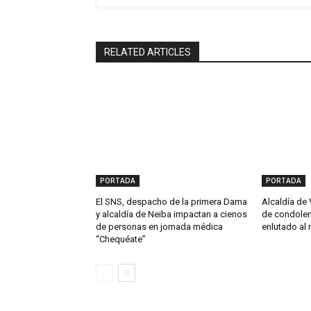
RELATED ARTICLES
PORTADA
PORTADA
El SNS, despacho de la primera Dama
Alcaldía de 
y alcaldía de Neiba impactan a cienos
de condolen
de personas en jornada médica
enlutado al 
“Chequéate”