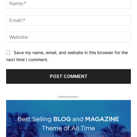
Na
Ema
Web
Save my name, email, and website in this browser for the
next time I comment.
- Advertisment -