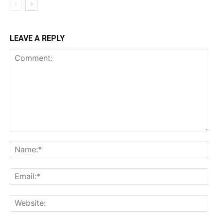
LEAVE A REPLY
Comment:
Na
Ema
Web