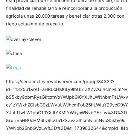
esta provincia, que se encuentra fuera de servicio, con la
finalidad de rehabilitarlo e reincorporar a la producción
agrícola unas 20,000 tareas y beneficiar otras 2,000 con
riego actualmente precario.
https://sender.cleverwebserver.com/group/84320?
id=1132561&ref=aHR0cHM6Ly9lbG51ZXZvZGlhcmlvLmNv
bS5kby9pbmRyaGktcmVoYWJpbGl0YXJhLWNhbmFsLWxv
cy1zYWxhZGlsbG9zLWVuLWJhcmFob25hLWluY29ycG9yY
XJhLTIwLW1pbC10YXJlYXMtYWdyaWNvbGFzLw%3D%3D
&ruri=aHR0cHM6Ly9lbG51ZXZvZGlhcmlvLmNvbS5kby9u
YWNpb25hbGVzLw%3D%3D&t=1739832644&cmpId=&fb