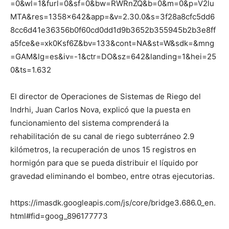
=0&wl=1&furl=0&sf=0&bw=RWRnZQ&b=0&m=0&p=V2lu
MTA&res=1358×642&app=&v=2.30.0&s=3f28a8cfc5dd6
8cc6d41e36356b0f60cd0dd1d9b3652b355945b2b3e8ff
a5fce&e=xk0Ksf6Z&bv=133&cont=NA&st=W&sdk=&mng
=GAM&lg=es&iv=-1&ctr=DO&sz=642&landing=1&hei=25
0&ts=1.632
El director de Operaciones de Sistemas de Riego del
Indrhi, Juan Carlos Nova, explicó que la puesta en
funcionamiento del sistema comprenderá la
rehabilitación de su canal de riego subterráneo 2.9
kilómetros, la recuperación de unos 15 registros en
hormigón para que se pueda distribuir el líquido por
gravedad eliminando el bombeo, entre otras ejecutorias.
https://imasdk.googleapis.com/js/core/bridge3.686.0_en.
html#fid=goog_896177773