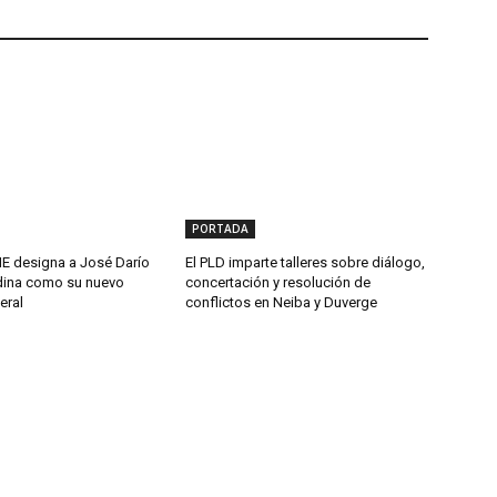
PORTADA
 designa a José Darío
El PLD imparte talleres sobre diálogo,
ina como su nuevo
concertación y resolución de
eral
conflictos en Neiba y Duverge