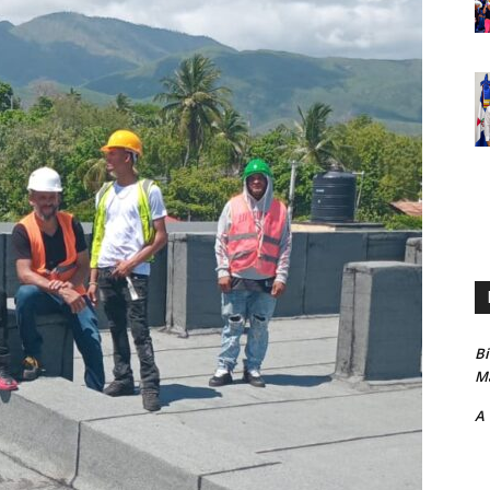
B
Ma
A