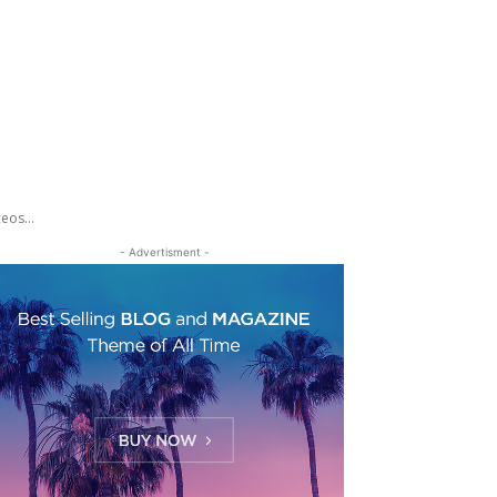
eos...
- Advertisment -