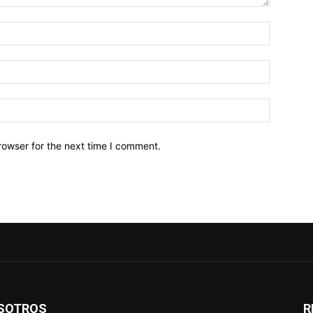
Name:*
Email:*
Website:
rowser for the next time I comment.
SOTROS
R