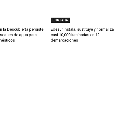
PORTADA
 la Descubierta persiste
Edesur instala, sustituye y normaliza
scases de agua para
casi 10,000 luminarias en 12
mésticos
demarcaciones