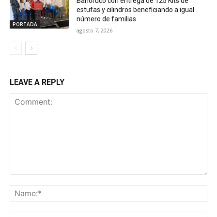
Bahoruco con entrega de 125 Kits de
estufas y cilindros beneficiando a igual
número de familias
PORTADA
agosto 7, 2026
LEAVE A REPLY
Comment:
Na
Ema