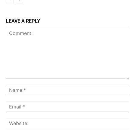
LEAVE A REPLY
Comment:
Na
Ema
Web