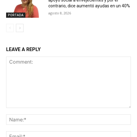
apoyo social a envejecientes y por el
contrario, dice aumentó ayudas en un 40%
agosto 8, 2026
PORTADA
LEAVE A REPLY
Comment:
Na
Ema