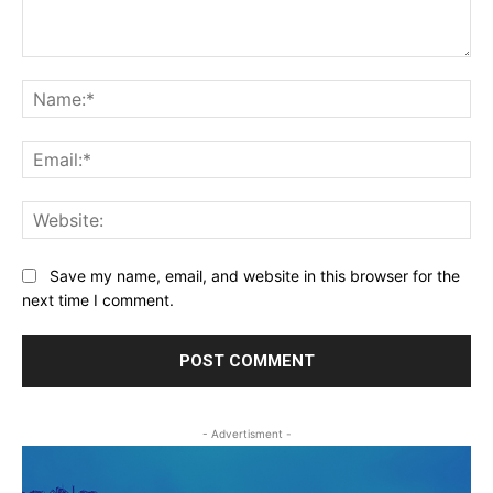
Comment:
Na
Ema
Web
Save my name, email, and website in this browser for the
next time I comment.
- Advertisment -