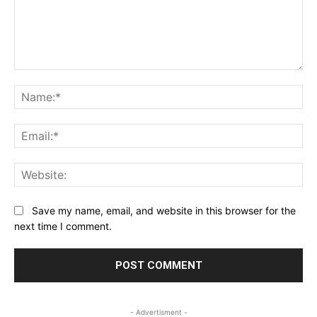
Comment:
Na
Ema
Web
Save my name, email, and website in this browser for the
next time I comment.
- Advertisment -