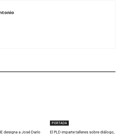
ntonio
PORTADA
 designa a José Darío
El PLD imparte talleres sobre diálogo,