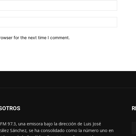
Email:*
Website:
rowser for the next time I comment.
SOTROS
R
FM 97.3, una emisora bajo la dirección de Luis José
ález Sánchez, se ha consolidado como la número uno en