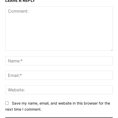
LEAVE A REPLY
Comment:
Na
Ema
Web
Save my name, email, and website in this browser for the
next time I comment.