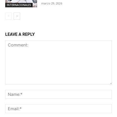
marzo 29, 2026
INTERNACIONALES
LEAVE A REPLY
Comment:
Na
Ema