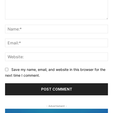
Comment:
Na
Ema
Web
Save my name, email, and website in this browser for the
next time I comment.
- Advertisment -