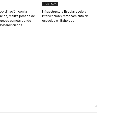
PORTADA
oordinación con la
Infraestructura Escolar acelera
Neiba, realiza jornada de
intervención y remozamiento de
nuevos carnets donde
escuelas en Bahoruco
5 beneficiarios