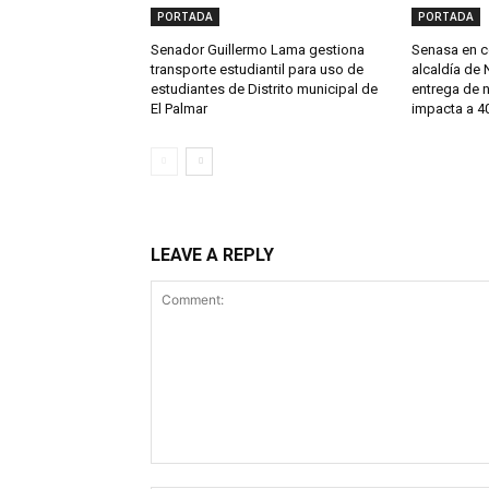
PORTADA
PORTADA
Senador Guillermo Lama gestiona
Senasa en c
transporte estudiantil para uso de
alcaldía de 
estudiantes de Distrito municipal de
entrega de 
El Palmar
impacta a 40
LEAVE A REPLY
Comment: