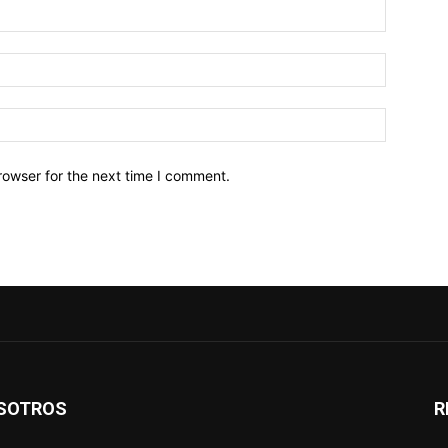
Name:*
Email:*
Website:
rowser for the next time I comment.
SOTROS
R