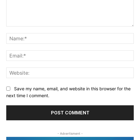
Comment:
Na
Ema
Web
Save my name, email, and website in this browser for the
next time I comment.
- Advertisment -