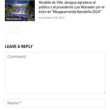
Alcaldía de Villa Jaragua agradece al
público y al presidente Luis Abinader por el
éxito de “Megaparranda Navideña 2024”
noviembre 24, 2024
REGIONALES
LEAVE A REPLY
Comment:
Na