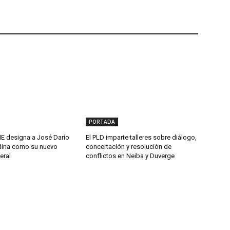
PORTADA
 designa a José Darío
El PLD imparte talleres sobre diálogo,
ina como su nuevo
concertación y resolución de
eral
conflictos en Neiba y Duverge