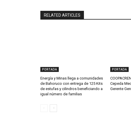
RELATED ARTICLES
PORTADA
PORTADA
Energía y Minas llega a comunidades
COOPACRENE
de Bahoruco con entrega de 125 Kits
Cepeda Med
de estufas y cilindros beneficiando a
Gerente Gen
igual número de familias