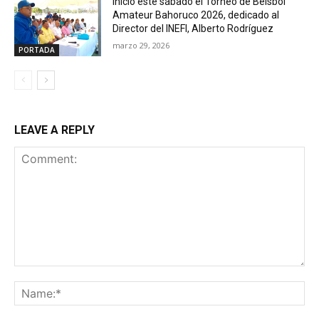
Inició este sábado el Torneo de Béisbol
Amateur Bahoruco 2026, dedicado al
Director del INEFI, Alberto Rodríguez
marzo 29, 2026
PORTADA
LEAVE A REPLY
Comment:
Na