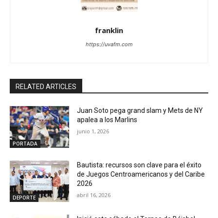
franklin
https://uvafm.com
RELATED ARTICLES
Juan Soto pega grand slam y Mets de NY
apalea a los Marlins
junio 1, 2026
PORTADA
Bautista: recursos son clave para el éxito
de Juegos Centroamericanos y del Caribe
2026
abril 16, 2026
DEPORTE