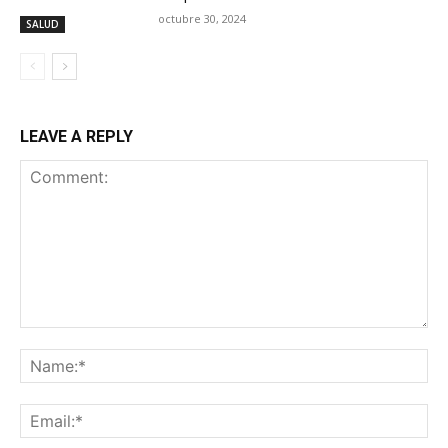
octubre 30, 2024
SALUD
LEAVE A REPLY
Comment:
Na
Ema