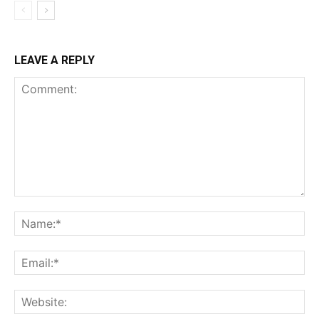
LEAVE A REPLY
Comment:
Na
Ema
Web