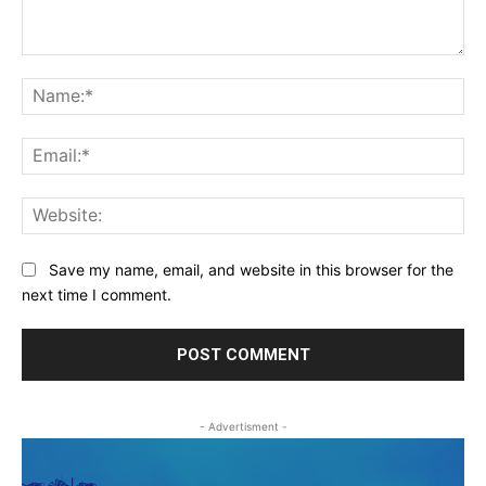
Comment:
Na
Ema
Web
Save my name, email, and website in this browser for the
next time I comment.
- Advertisment -