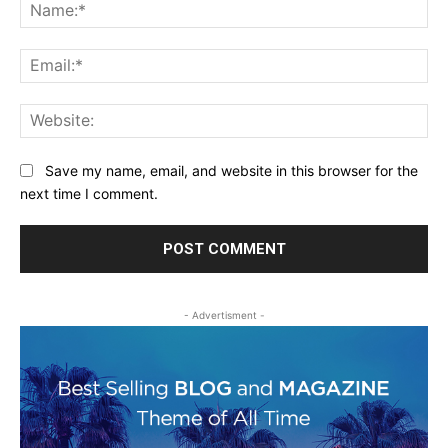
Na
Ema
Web
Save my name, email, and website in this browser for the
next time I comment.
- Advertisment -