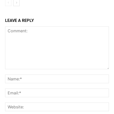
LEAVE A REPLY
Comment:
Na
Ema
Web