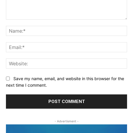
Comment:
Na
Ema
Web
Save my name, email, and website in this browser for the
next time I comment.
- Advertisment -