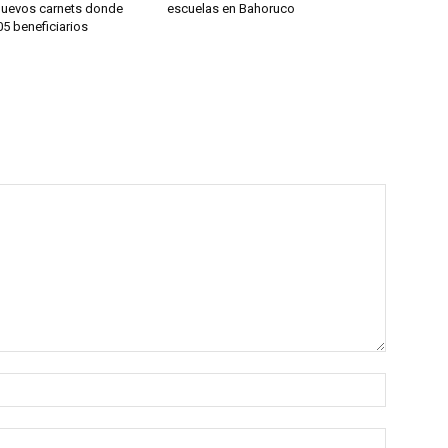
nuevos carnets donde
escuelas en Bahoruco
5 beneficiarios
Name:*
Email:*