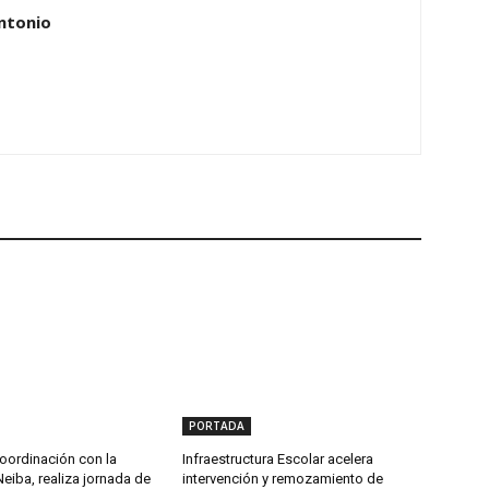
ntonio
PORTADA
oordinación con la
Infraestructura Escolar acelera
Neiba, realiza jornada de
intervención y remozamiento de