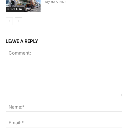
agosto 5, 2026
PORTADA
LEAVE A REPLY
Comment:
Na
Ema