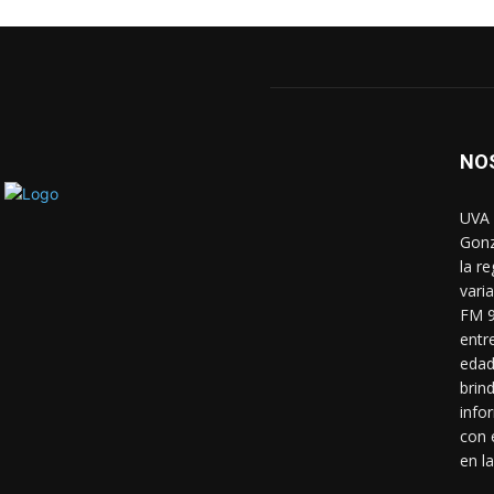
NO
UVA 
Gonz
la r
vari
FM 9
entr
edad
brin
info
con 
en la