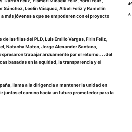
 Darfan Feliz, Yismeri Micaela Feliz, Yordi Feliz,
Ma
r Sánchez, Leelin Vásquez, Albeli Feliz y Ramellin
A
r a más jóvenes a que se empoderen con el proyecto
 las filas del PLD, Luis Emilio Vargas, Firin Feliz,
tel, Natacha Mateo, Jorge Alexander Santana,
xpresaron trabajar arduamente por el retorno. .
.
.
del
cas basadas en la equidad, la transparencia y el
aña, llama a la dirigencia a mantener la unidad en
ir juntos el camino hacia un futuro prometedor para la