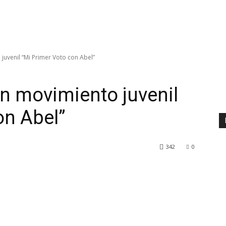
juvenil “Mi Primer Voto con Abel”
n movimiento juvenil
on Abel”
342
0