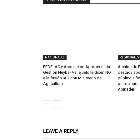
NACIONALES
REGIONALES
FEDELAC y Asociación Agropecuaria
Alcalde de P
Gestión Neyba- Vallejuelo le dicen NO
destaca apo
a la fusión IAD con Ministerio de
público a fi
Agricultura
patrocinada 
Abinader
LEAVE A REPLY