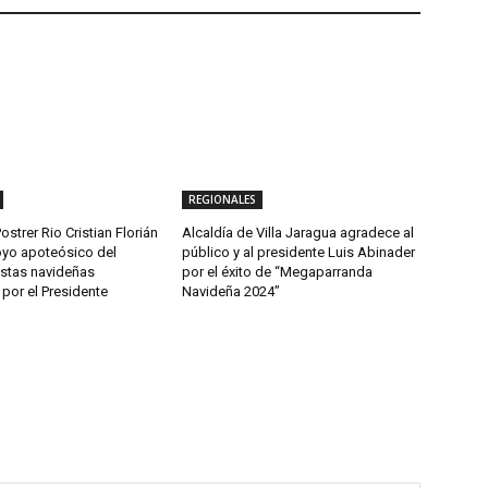
REGIONALES
ostrer Rio Cristian Florián
Alcaldía de Villa Jaragua agradece al
yo apoteósico del
público y al presidente Luis Abinader
estas navideñas
por el éxito de “Megaparranda
por el Presidente
Navideña 2024”