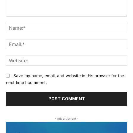
Comment:
Na
Ema
Web
Save my name, email, and website in this browser for the
next time I comment.
- Advertisment -