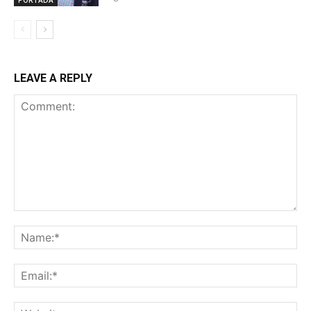
PORTADA
LEAVE A REPLY
Comment:
Na
Ema
Web