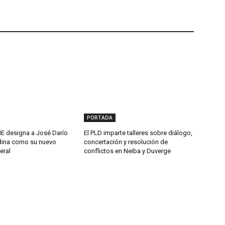
PORTADA
 designa a José Darío
El PLD imparte talleres sobre diálogo,
ina como su nuevo
concertación y resolución de
eral
conflictos en Neiba y Duverge