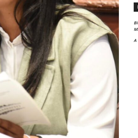
B
Ma
A