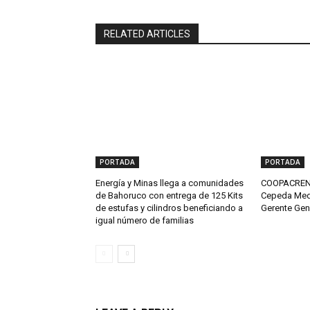
RELATED ARTICLES
PORTADA
PORTADA
Energía y Minas llega a comunidades
COOPACRENE
de Bahoruco con entrega de 125 Kits
Cepeda Med
de estufas y cilindros beneficiando a
Gerente Gen
igual número de familias