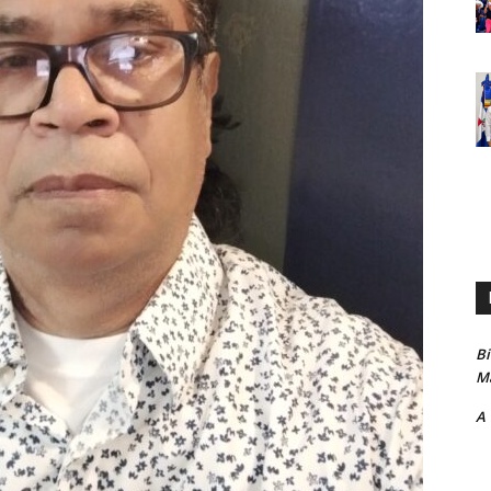
B
Ma
A