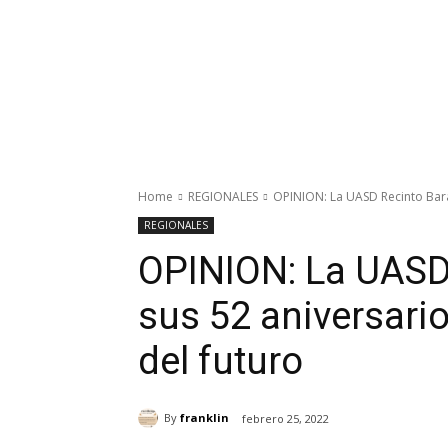
Home
REGIONALES
OPINION: La UASD Recinto Barah
REGIONALES
OPINION: La UASD
sus 52 aniversario
del futuro
By
franklin
febrero 25, 2022