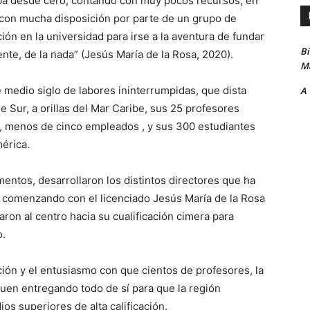
ba desde cero, contando con muy pocos recursos, en
 con mucha disposición por parte de un grupo de
ón en la universidad para irse a la aventura de fundar
B
nte, de la nada” (Jesús María de la Rosa, 2020).
Ma
e medio siglo de labores ininterrumpidas, que dista
A
e Sur, a orillas del Mar Caribe, sus 25 profesores
e, menos de cinco empleados , y sus 300 estudiantes
érica.
entos, desarrollaron los distintos directores que ha
, comenzando con el licenciado Jesús María de la Rosa
aron al centro hacia su cualificación cimera para
o.
ción y el entusiasmo con que cientos de profesores, la
guen entregando todo de sí para que la región
os superiores de alta calificación.