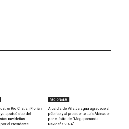
REGIONALES
ostrer Rio Cristian Florián
Alcaldía de Villa Jaragua agradece al
yo apoteósico del
público y al presidente Luis Abinader
estas navideñas
por el éxito de “Megaparranda
por el Presidente
Navideña 2024”