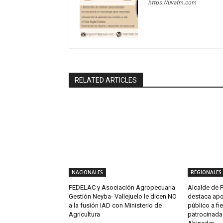
https://uvafm.com
RELATED ARTICLES
NACIONALES
REGIONALES
FEDELAC y Asociación Agropecuaria
Alcalde de P
Gestión Neyba- Vallejuelo le dicen NO
destaca apo
a la fusión IAD con Ministerio de
público a fi
Agricultura
patrocinada 