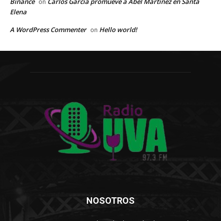
Binance
Carlos García promueve a Abel Martínez en Santa
on
Elena
A WordPress Commenter
Hello world!
on
NOSOTROS