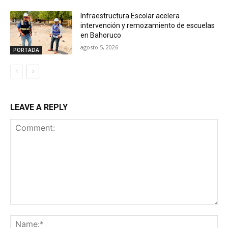
Infraestructura Escolar acelera
intervención y remozamiento de escuelas
en Bahoruco
agosto 5, 2026
PORTADA
LEAVE A REPLY
Comment:
Na