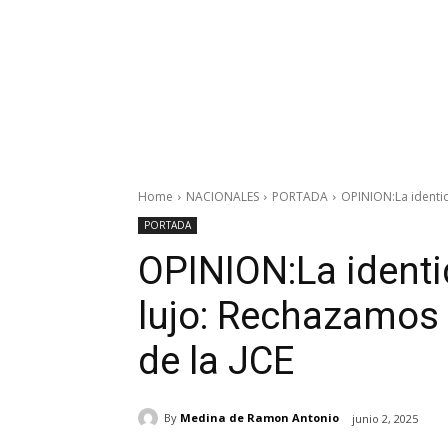
Home
NACIONALES
PORTADA
OPINION:La identid
PORTADA
OPINION:La identi
lujo: Rechazamos 
de la JCE
By
Medina de Ramon Antonio
junio 2, 2025