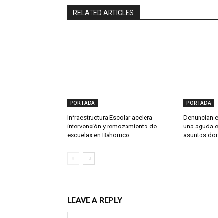
RELATED ARTICLES
PORTADA
PORTADA
Infraestructura Escolar acelera
Denuncian en
intervención y remozamiento de
una aguda e
escuelas en Bahoruco
asuntos do
LEAVE A REPLY