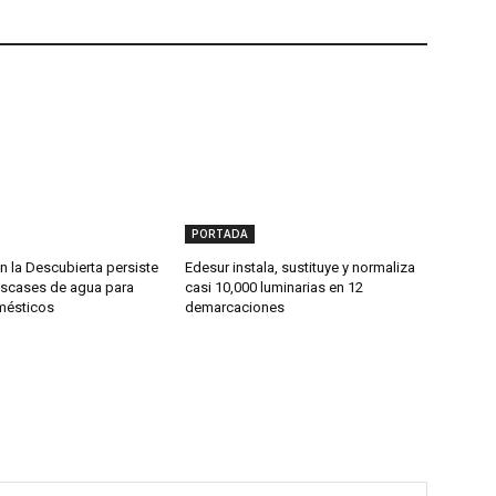
PORTADA
 la Descubierta persiste
Edesur instala, sustituye y normaliza
scases de agua para
casi 10,000 luminarias en 12
mésticos
demarcaciones