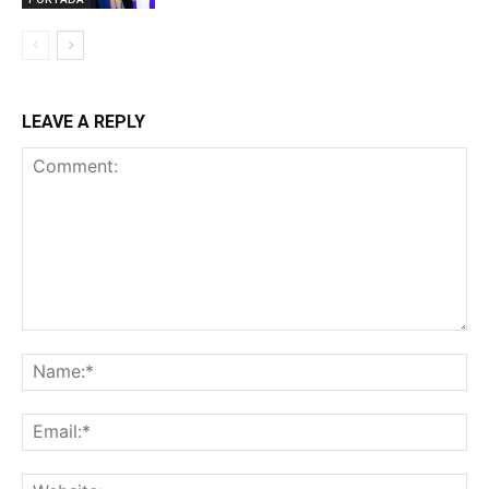
LEAVE A REPLY
Comment:
Na
Ema
Web