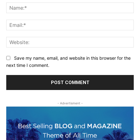
Na
Ema
Web
Save my name, email, and website in this browser for the
next time I comment.
- Advertisment -