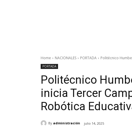
Home
NACIONALES
PORTADA
Politécnico Humber
PORTADA
Politécnico Humbe
inicia Tercer Ca
Robótica Educati
By
administración
julio 14, 2025