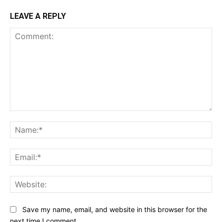
LEAVE A REPLY
Comment:
Na
Ema
Web
Save my name, email, and website in this browser for the
next time I comment.