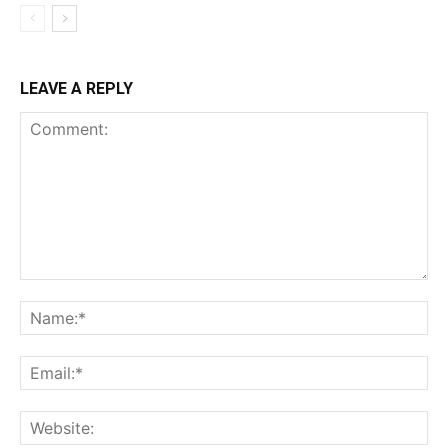
LEAVE A REPLY
Comment:
Na
Ema
Web