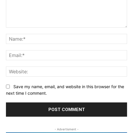
Comment:
Na
Ema
Web
Save my name, email, and website in this browser for the
next time I comment.
- Advertisment -