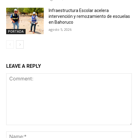
Infraestructura Escolar acelera
intervención y remozamiento de escuelas
en Bahoruco
agosto 5, 2026
PORTADA
LEAVE A REPLY
Comment:
Na