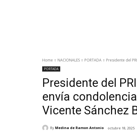
Home
NACIONALES
PORTADA
Presidente del PRI
PORTADA
Presidente del PRI
envía condolencia
Vicente Sánchez B
By
Medina de Ramon Antonio
octubre 18, 2025