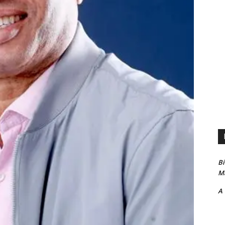
B
Ma
A