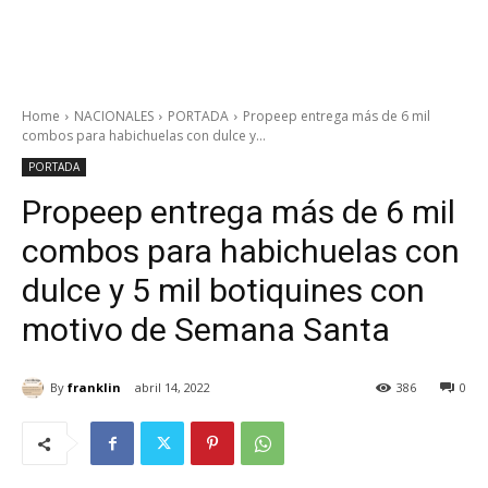
Home
NACIONALES
PORTADA
Propeep entrega más de 6 mil
combos para habichuelas con dulce y...
PORTADA
Propeep entrega más de 6 mil
combos para habichuelas con
dulce y 5 mil botiquines con
motivo de Semana Santa
By
franklin
abril 14, 2022
386
0