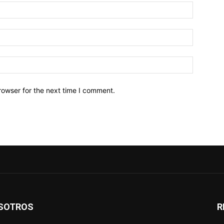
Name:*
Email:*
Website:
rowser for the next time I comment.
SOTROS
R