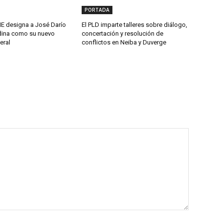
PORTADA
 designa a José Darío
El PLD imparte talleres sobre diálogo,
ina como su nuevo
concertación y resolución de
eral
conflictos en Neiba y Duverge