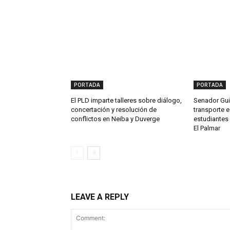
PORTADA
PORTADA
El PLD imparte talleres sobre diálogo,
Senador Gui
concertación y resolución de
transporte e
conflictos en Neiba y Duverge
estudiantes 
El Palmar
LEAVE A REPLY